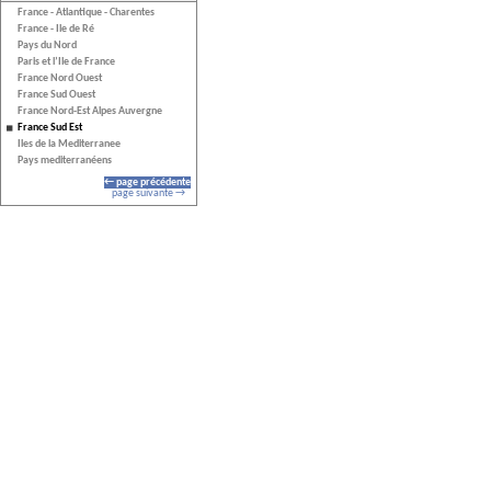
France - Atlantique - Charentes
France - Ile de Ré
Pays du Nord
Paris et l’Ile de France
France Nord Ouest
France Sud Ouest
France Nord-Est Alpes Auvergne
France Sud Est
Iles de la Mediterranee
Pays mediterranéens
← page précédente
page suivante →