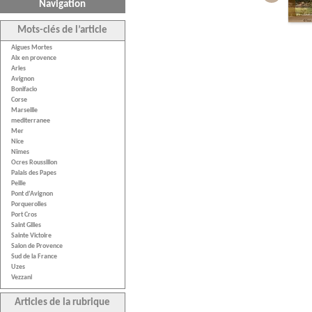
Navigation
Mots-clés de l’article
Aigues Mortes
Aix en provence
Arles
Avignon
Bonifacio
Corse
Marseille
mediterranee
Mer
Nice
Nîmes
Ocres Roussillon
Palais des Papes
Peille
Pont d’Avignon
Porquerolles
Port Cros
Saint Gilles
Sainte Victoire
Salon de Provence
Sud de la France
Uzes
Vezzani
Articles de la rubrique