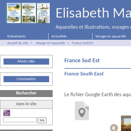
Elisabeth Ma
Aquarelles et illustrations, voyage
Evènements
Actualités
Voyage en aquarelle
Accueil du site
>
Voyage en aquarelle
>
France Sud Est
France Sud Est
Mots-clés
France South East
Connexion
Rechercher
Le fichier Google Earth des aqu
dans le site
>>