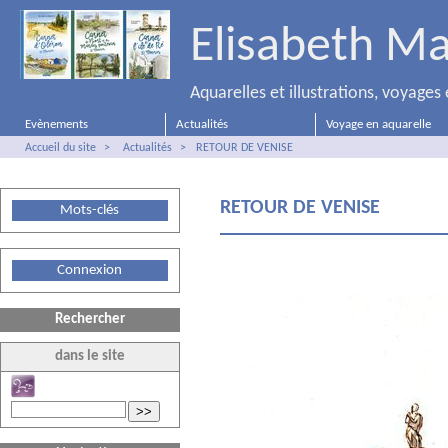
Elisabeth Ma
Aquarelles et illustrations, voyage
Evènements
Actualités
Voyage en aquarelle
Accueil du site
>
Actualités
>
RETOUR DE VENISE
RETOUR DE VENISE
Mots-clés
Connexion
Rechercher
dans le site
>>