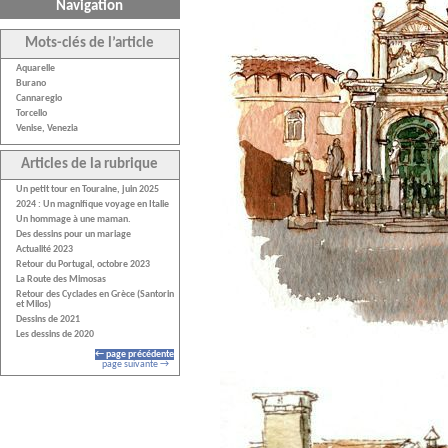
Navigation
Mots-clés de l’article
Aquarelle
Burano
Cannaregio
Torcello
Venise, Venezia
Articles de la rubrique
Un petit tour en Touraine, juin 2025
2024 : Un magnifique voyage en Italie
Un hommage à une maman.
Des dessins pour un mariage
Actualité 2023
Retour du Portugal, octobre 2023
La Route des Mimosas
Retour des Cyclades en Grèce (Santorin
et Milos)
Dessins de 2021
Les dessins de 2020
← page précédente
page suivante →