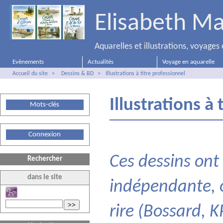
Elisabeth Ma
Aquarelles et illustrations, voyage
Evènements
Actualités
Voyage en aquarelle
Accueil du site
>
Dessins & BD
>
Illustrations à titre professionnel
Illustrations à
Mots-clés
Connexion
Ces dessins ont 
Rechercher
dans le site
indépendante, o
>>
rire (Bossard, 