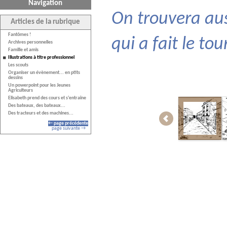
Navigation
On trouvera aus
Articles de la rubrique
Fantômes !
qui a fait le tou
Archives personnelles
Famille et amis
Illustrations à titre professionnel
Les scouts
Organiser un évènement... en ptits
dessins
Un powerpoint pour les Jeunes
Agriculteurs
Elisabeth prend des cours et s’entraîne
Des bateaux, des bateaux...
Des tracteurs et des machines...
← page précédente
page suivante →