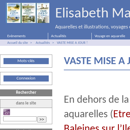
Elisabeth Ma
Aquarelles et illustrations, voyage
Evènements
Actualités
Voyage en aquarelle
Accueil du site
>
Actualités
>
VASTE MISE A JOUR !
VASTE MISE A 
Mots-clés
Connexion
Rechercher
En dehors de la
dans le site
aquarelles (
Etr
>>
Baleines sur l’I