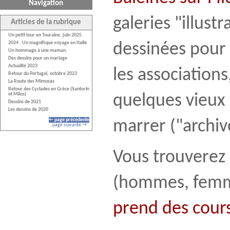
Navigation
galeries "illust
Articles de la rubrique
Un petit tour en Touraine, juin 2025
2024 : Un magnifique voyage en Italie
dessinées pour d
Un hommage à une maman.
Des dessins pour un mariage
Actualité 2023
les associations,
Retour du Portugal, octobre 2023
La Route des Mimosas
Retour des Cyclades en Grèce (Santorin
et Milos)
quelques vieux 
Dessins de 2021
Les dessins de 2020
← page précédente
marrer ("archive
page suivante →
Vous trouverez
(hommes, femmes
prend des cours