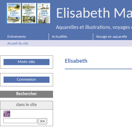
Elisabeth Ma
Aquarelles et illustrations, voyage
Evènements
Actualités
Voyage en aquarelle
Accueil du site
Elisabeth
Mots-clés
Connexion
Rechercher
dans le site
>>