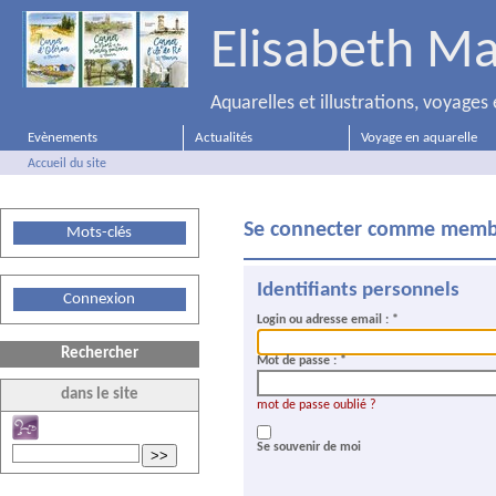
Elisabeth Ma
Aquarelles et illustrations, voyage
Evènements
Actualités
Voyage en aquarelle
Accueil du site
Se connecter comme membr
Mots-clés
Identifiants personnels
Connexion
Login ou adresse email :
*
Rechercher
Mot de passe :
*
dans le site
mot de passe oublié ?
Se souvenir de moi
>>