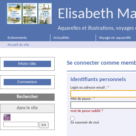
Elisabeth Ma
Aquarelles et illustrations, voyage
Evènements
Actualités
Voyage en aquarelle
Accueil du site
Se connecter comme membr
Mots-clés
Identifiants personnels
Connexion
Login ou adresse email :
*
Rechercher
Mot de passe :
*
dans le site
mot de passe oublié ?
Se souvenir de moi
>>