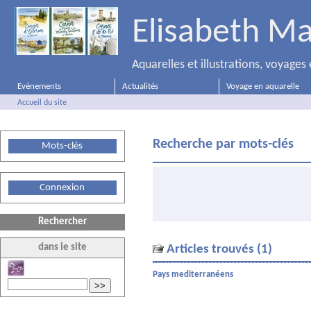
Elisabeth Ma
Aquarelles et illustrations, voyage
Evènements
Actualités
Voyage en aquarelle
Accueil du site
Recherche par mots-clés
Mots-clés
Connexion
Rechercher
dans le site
Articles trouvés (1)
Pays mediterranéens
>>